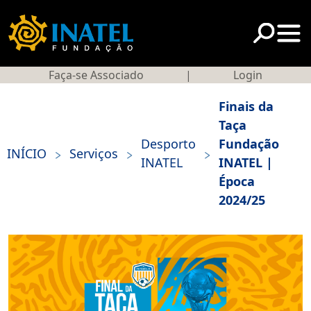
Faça-se Associado
|
Login
Finais da
Taça
Desporto
Fundação
>
>
>
INÍCIO
Serviços
INATEL
INATEL |
Época
2024/25