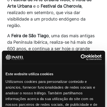
Arte Urbana
e o
Festival da Cherovia
,
realizado em setembro, que visa dar
visibilidade a um produto endógeno da
região.
A
Feira de São Tiago
, uma das mais antigas
da Península Ibérica, realiza-se há mais de
600 anos, e continua a ser hoje o grande
ponto de encontro da população, no local
onde se transacionavam panos de lã
meirinha, fiados de seda, de algodão, de lã e
de linho, buréis e mantas, panos baixos e
Este website utiliza cookies
grossos, e outros materiais de outras
Utilizamos cookies para personalizar conteúdo e
paragens, como as vergas, os vimes ou a
anúncios, fornecer funcionalidades de redes sociais e
analisar o nosso tráfego. Também partilhamos
olaria.
informações acerca da sua utilização do site com os
Outros locais de interesse na cidade, incluem
nossos parceiros de redes sociais, de publicidade e de