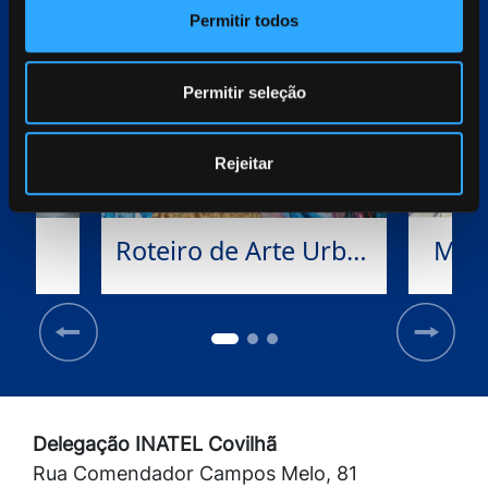
Permitir todos
Permitir seleção
Rejeitar
ab
Roteiro de Arte Urbana
Muse
Delegação INATEL Covilhã
Rua Comendador Campos Melo, 81