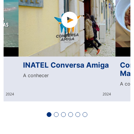
INATEL Conversa Amiga
Con
Man
A conhecer
A con
2024
2024