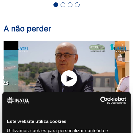
A não perder
Este website utiliza cookies
A INATEL no FMM 2024
Mel
em SINES
FM
Utilizamos cookies para personalizar conteúdo e