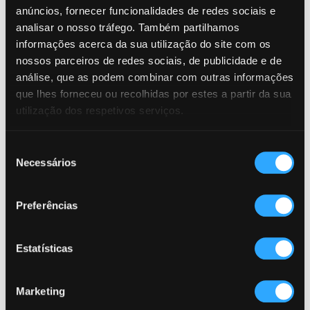
anúncios, fornecer funcionalidades de redes sociais e
A não perder
A não
analisar o nosso tráfego. Também partilhamos
informações acerca da sua utilização do site com os
2024
2024
nossos parceiros de redes sociais, de publicidade e de
análise, que as podem combinar com outras informações
que lhes forneceu ou recolhidas por estes a partir da sua
utilização dos respetivos serviços.
Seleção
À conversa com
Necessários
de
consentimento
Preferências
Estatísticas
Marketing