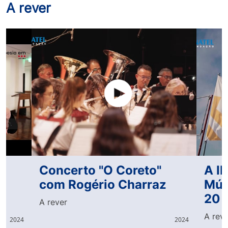
A rever
Concerto "O Coreto"
A I
com Rogério Charraz
Mús
20 
A rever
A rev
2024
2024