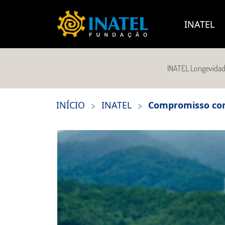
INATEL
INATEL Longevida
>
>
INÍCIO
INATEL
Compromisso com