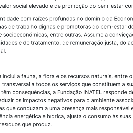
valor social elevado e de promoção do bem-estar c
tidade com raízes profundas no domínio da Econom
rmas de trabalho dignas e promotoras do bem-estar d
o e socioeconómicas, entre outras. Assume a convicçã
dades e de tratamento, de remuneração justa, do a
al.
nclui a fauna, a flora e os recursos naturais, entre 
ransversal a todos os serviços que constituem a sua
ia têm consequências, a Fundação INATEL responde d
duzir os impactos negativos para o ambiente assoc
ivas que conduzam a uma presença mais responsável 
iência energética e hídrica, ajusta o consumo às sua
 resíduos que produz.