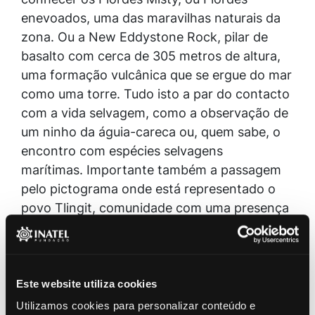
enevoados, uma das maravilhas naturais da
zona. Ou a New Eddystone Rock, pilar de
basalto com cerca de 305 metros de altura,
uma formação vulcânica que se ergue do mar
como uma torre. Tudo isto a par do contacto
com a vida selvagem, como a observação de
um ninho da águia-careca ou, quem sabe, o
encontro com espécies selvagens
marítimas. Importante também a passagem
pelo pictograma onde está representado o
povo Tlingit, comunidade com uma presença
de séculos na fronteira entre o Alasca e o
Canadá.
No dia seguinte, a paragem é Juneau, cidade
Este website utiliza cookies
apenas acessível por ar ou mar. Depois de um
Utilizamos cookies para personalizar conteúdo e
passeio por uma zona ribeirinha com casas