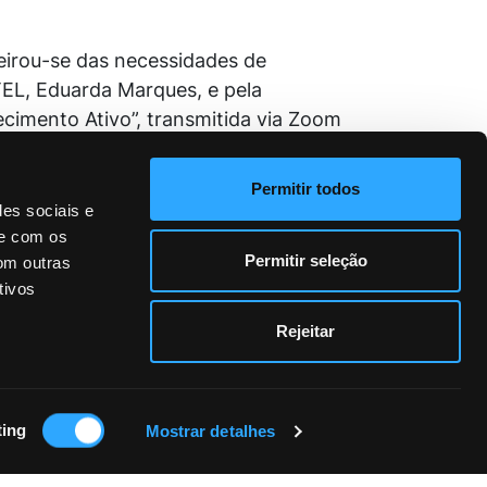
teirou-se das necessidades de
TEL, Eduarda Marques, e pela
cimento Ativo”, transmitida via Zoom
cia em Portugal nas suas áreas de
Permitir todos
des sociais e
te com os
Permitir seleção
om outras
COMPROMISSO COM A SUSTENTABILIDADE
tivos
Rejeitar
Siga a Fundação INATEL
ting
Mostrar detalhes
Faça-se Associado