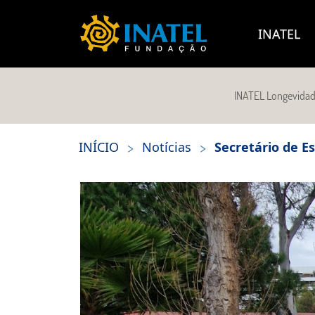
INATEL
INATEL Longevida
>
>
INÍCIO
Notícias
Secretário de E