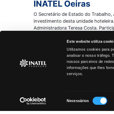
INATEL Oeiras
O Secretário de Estado do Trabalho, 
investimento desta unidade hoteleira
Administradora Teresa Costa. Partici
para todas as delegações INATEL. De
missão".
Este website utiliza cooki
Utilizamos cookies para pe
analisar o nosso tráfego.
nossos parceiros de redes
POLÍTICA DE PRIVACIDADE
LIVRO DE REC
informações que lhes forne
serviços.
Seleção
Necessários
de
consentimento