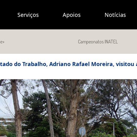
Serviços
Apoios
Notícias
de+
Campeonatos INATEL
stado do Trabalho, Adriano Rafael Moreira, visitou