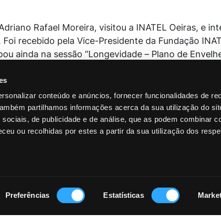
Adriano Rafael Moreira, visitou a INATEL Oeiras, e in
. Foi recebido pela Vice-Presidente da Fundação INA
pou ainda na sessão “Longevidade – Plano de Envelhe
stacou que a Fundação INATEL deve ser "uma referên
es
rsonalizar conteúdo e anúncios, fornecer funcionalidades de re
 Também partilhamos informações acerca da sua utilização do si
 sociais, de publicidade e de análise, que as podem combinar c
LAMAÇÕES
CANAL DE DENÚNCIAS
PERGUNTAS FREQUENTES
ceu ou recolhidas por estes a partir da sua utilização dos respe
Contactos
Fundação INATEL
+351 210 027 000
Calçada de Sant'Ana, 180
(chamada para a rede fixa nacional)
1169-062 Lisboa
dias úteis, das 9h00 às 18h00
Preferências
Estatísticas
Marke
NIF. 500 122 237
fundacao.inatel@inatel.pt