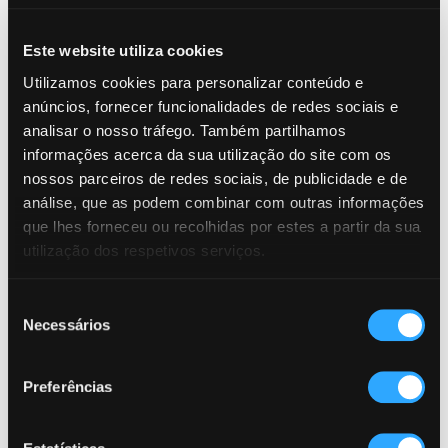
Este website utiliza cookies
Utilizamos cookies para personalizar conteúdo e
A Fundação INATEL é uma das signatárias do
anúncios, fornecer funcionalidades de redes sociais e
Pacto das Fundações Portuguesas para a
analisar o nosso tráfego. Também partilhamos
Ação Climática, uma iniciativa do Centro
informações acerca da sua utilização do site com os
nossos parceiros de redes sociais, de publicidade e de
Português de Fundações (CPF) que reforça o
análise, que as podem combinar com outras informações
compromisso do setor fundacional com a
que lhes forneceu ou recolhidas por estes a partir da sua
sustentabilidade e o combate às alterações
utilização dos respetivos serviços.
climáticas.
A assinatura oficial do documento foi
Seleção
Necessários
de
realizada pela Administradora Dra. Teresa
consentimento
Costa, em representação da Fundação
INATEL.
Preferências
O Pacto tem como objetivo mobilizar as