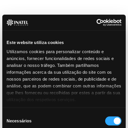
Este website utiliza cookies
Utilizamos cookies para personalizar conteúdo e
anúncios, fornecer funcionalidades de redes sociais e
analisar o nosso tráfego. Também partilhamos
informações acerca da sua utilização do site com os
nossos parceiros de redes sociais, de publicidade e de
análise, que as podem combinar com outras informações
que lhes forneceu ou recolhidas por estes a partir da sua
utilização dos respetivos serviços.
Seleção
Necessários
A Fundação Inatel assinala o seu 90.º
de