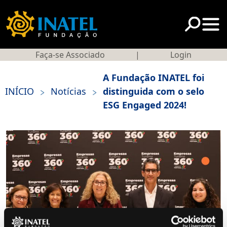
Faça-se Associado
|
Login
A Fundação INATEL foi
>
>
INÍCIO
Notícias
distinguida com o selo
ESG Engaged 2024!