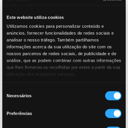
Este website utiliza cookies
A Fundação INATEL foi
Utilizamos cookies para personalizar conteúdo e
distinguida com o selo ESG
anúncios, fornecer funcionalidades de redes sociais e
Engaged 2024!
analisar o nosso tráfego. Também partilhamos
informações acerca da sua utilização do site com os
A
entrega decorreu na sessão “Empresas Turismo
nossos parceiros de redes sociais, de publicidade e de
360°: Do compromisso à ação. Da ação ao
análise, que as podem combinar com outras informações
reconhecimento”, organizada pelo Turismo de
que lhes forneceu ou recolhidas por estes a partir da sua
Portugal, no Grande Auditório da Fundação
utilização dos respetivos serviços.
Champalimaud, em Lisboa.
Este reconhecimento destaca o compromisso da
INATEL com a sustentabilidade empresarial e o
Seleção
Necessários
trabalho desenvolvido no âmbito do reporte ESG
de
relativo ao ano de 2024.
consentimento
O prémio foi recebido pela administradora, Teresa
Preferências
Costa, em representação da Fundação INATEL.
O selo ESG Engaged é uma distinção atribuída pelo