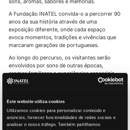
sons, aromas, sabores e memórias.
A Fundação INATEL convida-o a percorrer 90
anos da sua história através de uma
exposição diferente, onde cada espaço
evoca momentos, tradições e vivências que
marcaram gerações de portugueses.
Ao longo do percurso, os visitantes serão
envolvidos por sons de outras épocas,
aromas familiares e experiências sensoriais
que despertam recordações e emoções,
transformando a visita numa verdadeira
viagem no tempo.
Este website utiliza cookies
Como parte desta experiência, haverá ainda
Utilizamos cookies para personalizar conteúdo e
um momento dedicado à degustação de
anúncios, fornecer funcionalidades de redes sociais e
doçaria conventual dos Açores, Madeira,
analisar o nosso tráfego. Também partilhamos