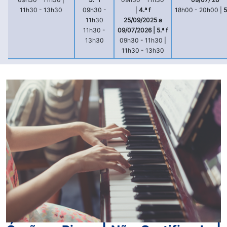
11h30 - 13h30
09h30 -
|
4.ª f
18h00 - 20h00 |
5
11h30
25/09/2025 a
11h30 -
09/07/2026 | 5.ª f
13h30
09h30 - 11h30 |
11h30 - 13h30