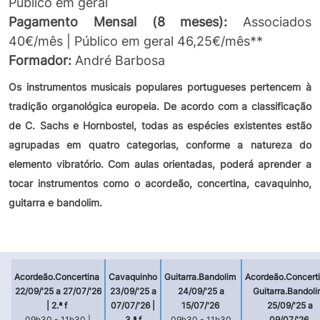
Público em geral
Pagamento Mensal (8 meses):
Associados
40€/mês | Público em geral 46,25€/mês**
Formador:
André Barbosa
Os instrumentos musicais populares portugueses pertencem à
tradição organológica europeia. De acordo com a classificação
de C. Sachs e Hornbostel, todas as espécies existentes estão
agrupadas em quatro categorias, conforme a natureza do
elemento vibratório. Com aulas orientadas, poderá aprender a
tocar instrumentos como o acordeão, concertina, cavaquinho,
guitarra e bandolim.
Acordeão.Concertina
Cavaquinho
Guitarra.Bandolim
Acordeão.Concerti
22/09/'25 a 27/07/'26
23/09/'25 a
24/09/'25 a
Guitarra.Bandol
| 2.ª f
07/07/'26 |
15/07/'26
25/09/'25 a
09h30 - 11h30 |
3.ª f
09h30 - 11h30
09/07/'26