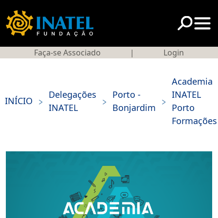
Faça-se Associado
|
Login
Academia
Delegações
Porto -
INATEL
>
>
>
INÍCIO
INATEL
Bonjardim
Porto
Formações