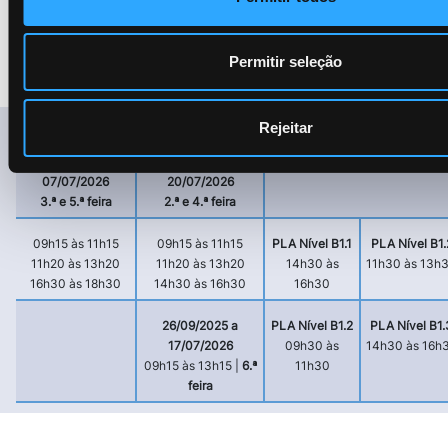
a sociedade de acolhimento, com vista a uma plena integração na
sociedade portuguesa e no mercado de trabalho.
Permitir seleção
Rejeitar
PLA Nível A1
PLA Nível A2
23/09/2025 a 07/07/2026
23/09/2025 a
22/09/2025 a
3.ª e 5.ª feira
07/07/2026
20/07/2026
3.ª e 5.ª feira
2.ª e 4.ª feira
09h15 às 11h15
09h15 às 11h15
PLA Nível B1.1
PLA Nível B1.
11h20 às 13h20
11h20 às 13h20
14h30 às
11h30 às 13h
16h30 às 18h30
14h30 às 16h30
16h30
26/09/2025 a
PLA Nível B1.2
PLA Nível B1.
17/07/2026
09h30 às
14h30 às 16h
09h15 às 13h15 |
6.ª
11h30
feira