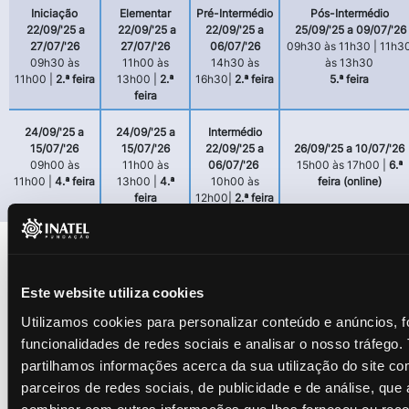
Iniciação
Elementar
Pré-Intermédio
Pós-Intermédio
22/09/'25 a
22/09/'25 a
22/09/'25 a
25/09/'25 a 09/07/'26
27/07/'26
27/07/'26
06/07/'26
09h30 às 11h30 |
11h3
09h30 às
11h00 às
14h30 às
às 13h30
11h00 |
2.ª feira
13h00 |
2.ª
16h30|
2.ª feira
5.ª feira
feira
24/09/'25 a
24/09/'25 a
Intermédio
15/07/'26
15/07/'26
22/09/'25 a
26/09/'25 a 10/07/'26
09h00 às
11h00 às
06/07/'26
15h00 às 17h00 |
6.ª
11h00 |
4.ª feira
13h00 |
4.ª
10h00 às
feira (online)
feira
12h00|
2.ª feira
Este website utiliza cookies
Utilizamos cookies para personalizar conteúdo e anúncios, f
funcionalidades de redes sociais e analisar o nosso tráfego
partilhamos informações acerca da sua utilização do site c
parceiros de redes sociais, de publicidade e de análise, qu