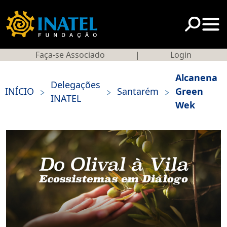
Faça-se Associado
|
Login
Alcanena
Delegações
>
>
>
INÍCIO
Santarém
Green
INATEL
Wek