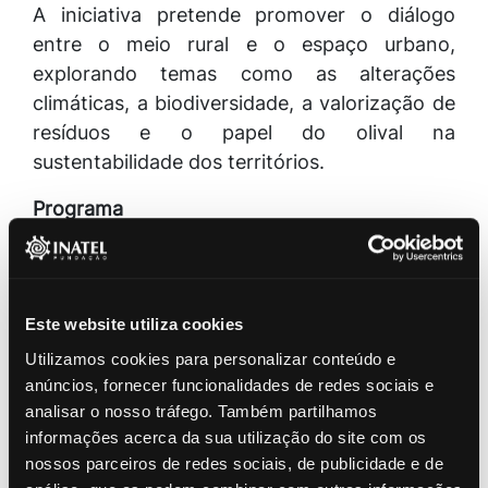
A iniciativa pretende promover o diálogo
entre o meio rural e o espaço urbano,
explorando temas como as alterações
climáticas, a biodiversidade, a valorização de
resíduos e o papel do olival na
sustentabilidade dos territórios.
Programa
16h00 | Receção dos participantes e boas-
vindas
Este website utiliza cookies
16h15 | Painel de Debate
Utilizamos cookies para personalizar conteúdo e
Bruno Silva
anúncios, fornecer funcionalidades de redes sociais e
Investigador do MED – Instituto Mediterrâneo
analisar o nosso tráfego. Também partilhamos
para a Agricultura, Ambiente e
informações acerca da sua utilização do site com os
nossos parceiros de redes sociais, de publicidade e de
Desenvolvimento, Universidade de Évora